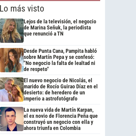
Lo más visto
Lejos de la televisión, el negocio
de Marina Señuk, la periodista
que renunció a TN
Desde Punta Cana, Pampita habló
sobre Martín Pepa y se confesó:
"No negocio la falta de lealtad ni
de respeto"
El nuevo negocio de Nicolás, el
marido de Rocío Guirao Díaz en el
desierto: de heredero de un
imperio a astrofotógrafo
La nueva vida de Martín Karpan,
el ex novio de Florencia Peña que
construyó un negocio con ella y
ahora triunfa en Colombia