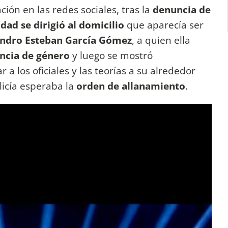
ón en las redes sociales, tras la
denuncia de
udad se dirigió al domicilio
que aparecía ser
andro Esteban García Gómez
, a quien ella
encia de género
y luego se mostró
 a los oficiales y las teorías a su alrededor
licía esperaba la
orden de allanamiento
.