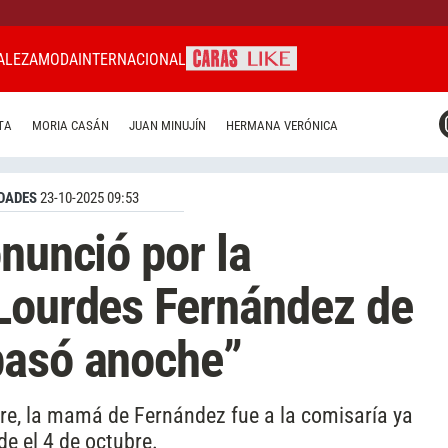
ALEZA
MODA
INTERNACIONAL
CARAS MIAMI
TA
MORIA CASÁN
JUAN MINUJÍN
HERMANA VERÓNICA
CARAS BRASIL
CARAS URUGUAY
DADES
23-10-2025 09:53
nunció por la
 Lourdes Fernández de
pasó anoche”
bre, la mamá de Fernández fue a la comisaría ya
de el 4 de octubre.