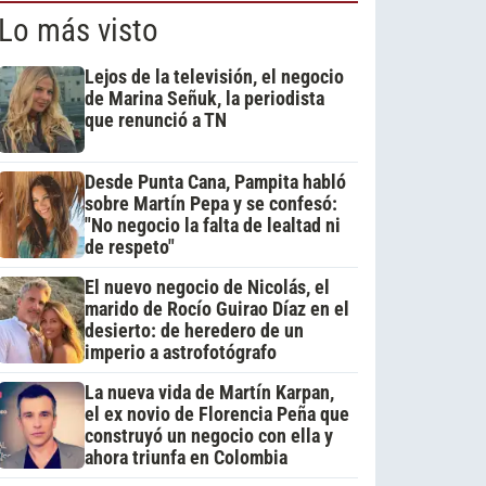
Lo más visto
Lejos de la televisión, el negocio
de Marina Señuk, la periodista
que renunció a TN
Desde Punta Cana, Pampita habló
sobre Martín Pepa y se confesó:
"No negocio la falta de lealtad ni
de respeto"
El nuevo negocio de Nicolás, el
marido de Rocío Guirao Díaz en el
desierto: de heredero de un
imperio a astrofotógrafo
La nueva vida de Martín Karpan,
el ex novio de Florencia Peña que
construyó un negocio con ella y
ahora triunfa en Colombia