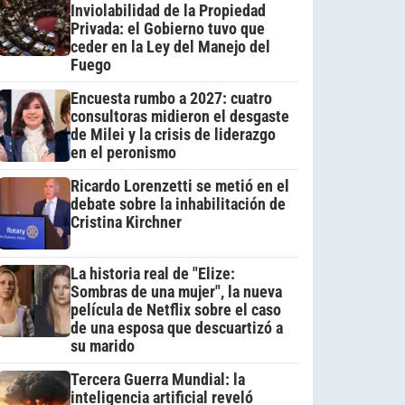
Inviolabilidad de la Propiedad
Privada: el Gobierno tuvo que
ceder en la Ley del Manejo del
Fuego
Encuesta rumbo a 2027: cuatro
consultoras midieron el desgaste
de Milei y la crisis de liderazgo
en el peronismo
Ricardo Lorenzetti se metió en el
debate sobre la inhabilitación de
Cristina Kirchner
La historia real de "Elize:
Sombras de una mujer", la nueva
película de Netflix sobre el caso
de una esposa que descuartizó a
su marido
Tercera Guerra Mundial: la
inteligencia artificial reveló