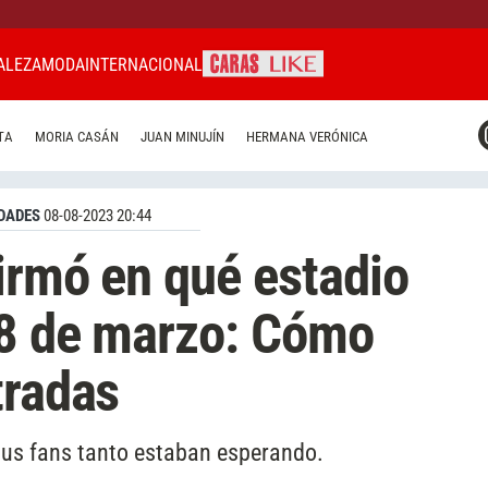
ALEZA
MODA
INTERNACIONAL
CARAS MIAMI
TA
MORIA CASÁN
JUAN MINUJÍN
HERMANA VERÓNICA
CARAS BRASIL
CARAS URUGUAY
DADES
08-08-2023 20:44
irmó en qué estadio
 8 de marzo: Cómo
tradas
 sus fans tanto estaban esperando.