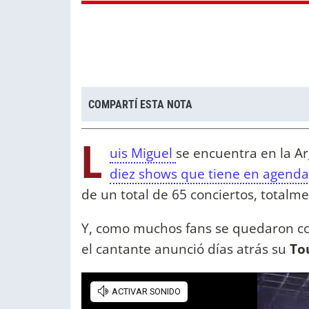
COMPARTÍ ESTA NOTA
L
uis Miguel
se encuentra en la A
diez shows que tiene en agend
de un total de 65 conciertos, totalm
Y, como muchos fans se quedaron co
el cantante anunció días atrás su
To