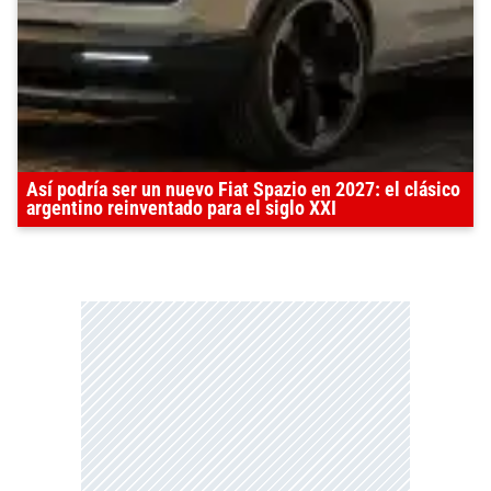
Así podría ser un nuevo Fiat Spazio en 2027: el clásico
argentino reinventado para el siglo XXI