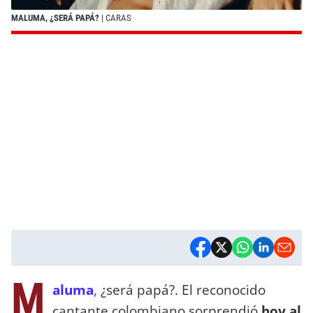
MALUMA, ¿SERÁ PAPÁ?
| CARAS
M
aluma
,
¿será papá?. El reconocido
cantante colombiano sorprendió
hoy al