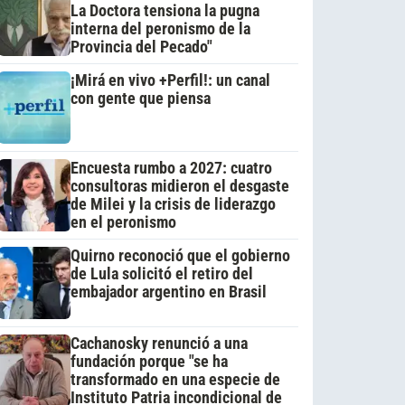
La Doctora tensiona la pugna
interna del peronismo de la
Provincia del Pecado"
¡Mirá en vivo +Perfil!: un canal
con gente que piensa
Encuesta rumbo a 2027: cuatro
consultoras midieron el desgaste
de Milei y la crisis de liderazgo
en el peronismo
Quirno reconoció que el gobierno
de Lula solicitó el retiro del
embajador argentino en Brasil
Cachanosky renunció a una
fundación porque "se ha
transformado en una especie de
Instituto Patria incondicional de