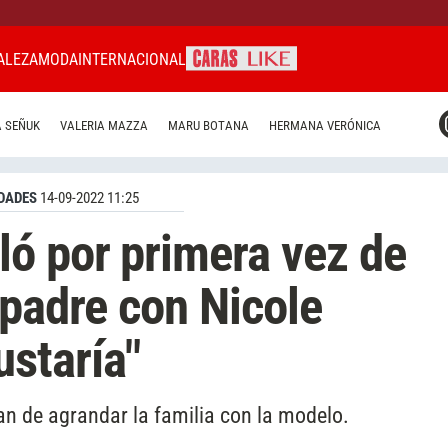
ALEZA
MODA
INTERNACIONAL
CARAS MIAMI
 SEÑUK
VALERIA MAZZA
MARU BOTANA
HERMANA VERÓNICA
CARAS BRASIL
CARAS URUGUAY
DADES
14-09-2022 11:25
ó por primera vez de
 padre con Nicole
staría"
plan de agrandar la familia con la modelo.