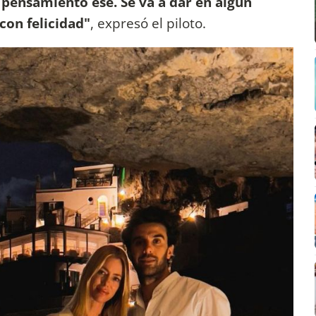
l pensamiento ese. Se va a dar en algún
con felicidad"
, expresó el piloto.