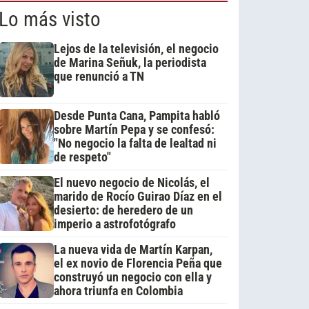
Lo más visto
Lejos de la televisión, el negocio
de Marina Señuk, la periodista
que renunció a TN
Desde Punta Cana, Pampita habló
sobre Martín Pepa y se confesó:
"No negocio la falta de lealtad ni
de respeto"
El nuevo negocio de Nicolás, el
marido de Rocío Guirao Díaz en el
desierto: de heredero de un
imperio a astrofotógrafo
La nueva vida de Martín Karpan,
el ex novio de Florencia Peña que
construyó un negocio con ella y
ahora triunfa en Colombia