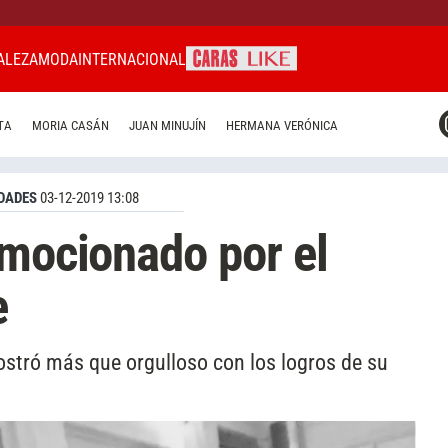
ALEZA
MODA
INTERNACIONAL
CARAS MIAMI
TA
MORIA CASÁN
JUAN MINUJÍN
HERMANA VERÓNICA
CARAS BRASIL
CARAS URUGUAY
DADES
03-12-2019 13:08
emocionado por el
e
ostró más que orgulloso con los logros de su