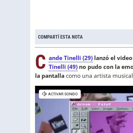
COMPARTÍ ESTA NOTA
C
ande Tinelli (29)
lanzó el video
Tinelli (49)
no pudo con la em
la pantalla
como una artista musica