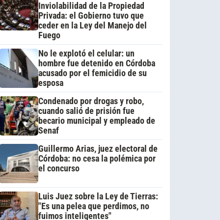
Inviolabilidad de la Propiedad
Privada: el Gobierno tuvo que
ceder en la Ley del Manejo del
Fuego
No le explotó el celular: un
hombre fue detenido en Córdoba
acusado por el femicidio de su
esposa
Condenado por drogas y robo,
cuando salió de prisión fue
becario municipal y empleado de
Senaf
Guillermo Arias, juez electoral de
Córdoba: no cesa la polémica por
el concurso
Luis Juez sobre la Ley de Tierras:
"Es una pelea que perdimos, no
fuimos inteligentes"