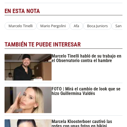
EN ESTA NOTA
Marcelo Tinelli
Mario Pergolini
Afa
Boca Juniors
San Lo
TAMBIÉN TE PUEDE INTERESAR
Marcelo Tinelli habló de su trabajo en
el Observatorio contra el hambre
FOTO | Mirá el cambio de look que se
hizo Guillermina Valdés
Marcela Kloosterboer cautivó las
redes con unas fotos en bikini