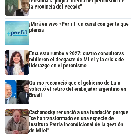
tensiona la pugna interna del peronismo de
la Provincia del Pecado"
¡Mirá en vivo +Perfil!: un canal con gente que
piensa
Encuesta rumbo a 2027: cuatro consultoras
midieron el desgaste de Milei y la crisis de
liderazgo en el peronismo
Quirno reconoció que el gobierno de Lula
solicitó el retiro del embajador argentino en
Brasil
Cachanosky renunció a una fundación porque
"se ha transformado en una especie de
Instituto Patria incondicional de la gestión
de Milei"