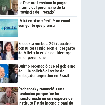
La Doctora tensiona la pugna
interna del peronismo de la
Provincia del Pecado"
¡Mirá en vivo +Perfil!: un canal
con gente que piensa
Encuesta rumbo a 2027: cuatro
consultoras midieron el desgaste
de Milei y la crisis de liderazgo
en el peronismo
Quirno reconoció que el gobierno
de Lula solicitó el retiro del
embajador argentino en Brasil
Cachanosky renunció a una
fundación porque "se ha
transformado en una especie de
Instituto Patria incondicional de