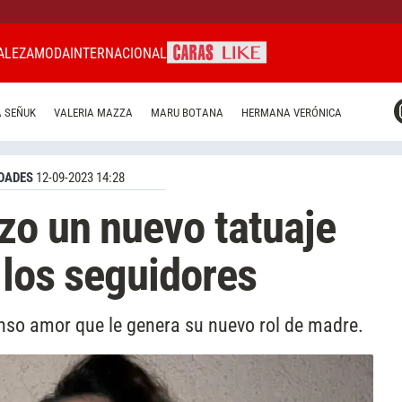
ALEZA
MODA
INTERNACIONAL
CARAS MIAMI
 SEÑUK
VALERIA MAZZA
MARU BOTANA
HERMANA VERÓNICA
CARAS BRASIL
CARAS URUGUAY
DADES
12-09-2023 14:28
zo un nuevo tatuaje
 los seguidores
enso amor que le genera su nuevo rol de madre.