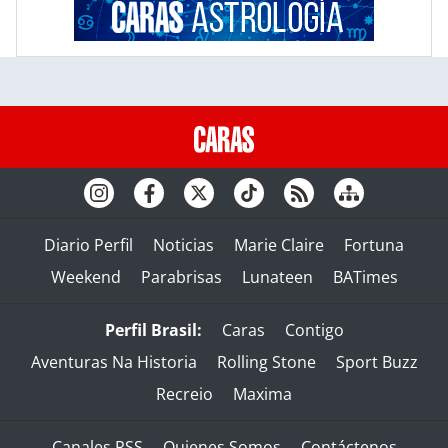
Diario Perfil
Noticias
Marie Claire
Fortuna
Weekend
Parabrisas
Lunateen
BATimes
Perfil Brasil:
Caras
Contigo
Aventuras Na Historia
Rolling Stone
Sport Buzz
Recreio
Maxima
Canales RSS
Quienes Somos
Contáctenos