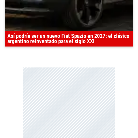
Así podría ser un nuevo Fiat Spazio en 2027: el clásico
argentino reinventado para el siglo XXI