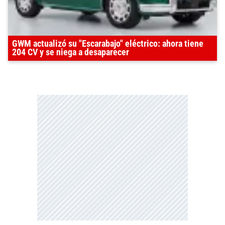
GWM actualizó su "Escarabajo" eléctrico: ahora tiene
204 CV y se niega a desaparecer