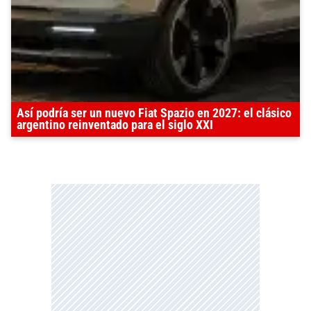
Así podría ser un nuevo Fiat Spazio en 2027: el clásico
argentino reinventado para el siglo XXI