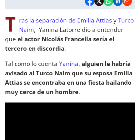
T
ras la separación de
Emilia Attias
y
Turco
Naim
, Yanina Latorre dio a entender
que
el actor Nicolás Francella sería el
tercero en discordia
.
Tal como lo cuenta
Yanina
,
alguien le habría
avisado al Turco Naim que su esposa Emilia
Attias se encontraba en una fiesta bailando
muy cerca de un hombre
.