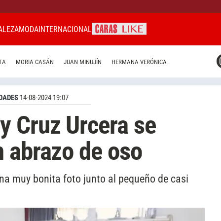
ALEZA
MODA
INTERNACIONAL
CARAS MIAMI
TA
MORIA CASÁN
JUAN MINUJÍN
HERMANA VERÓNICA
CARAS BRASIL
CARAS URUGUAY
DADES
14-08-2024 19:07
y Cruz Urcera se
 abrazo de oso
a muy bonita foto junto al pequeño de casi