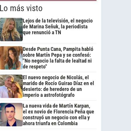
Lo más visto
Lejos de la televisión, el negocio
de Marina Señuk, la periodista
que renunció a TN
Desde Punta Cana, Pampita habló
sobre Martín Pepa y se confesó:
"No negocio la falta de lealtad ni
de respeto"
El nuevo negocio de Nicolás, el
marido de Rocío Guirao Díaz en el
desierto: de heredero de un
imperio a astrofotógrafo
La nueva vida de Martín Karpan,
el ex novio de Florencia Peña que
construyó un negocio con ella y
ahora triunfa en Colombia