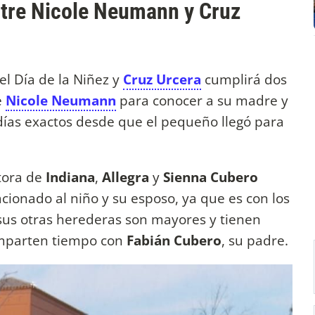
ntre Nicole Neumann y Cruz
el Día de la Niñez y
Cruz Urcera
cumplirá dos
e
Nicole Neumann
para conocer a su madre y
días exactos desde que el pequeño llegó para
itora de
Indiana
,
Allegra
y
Sienna Cubero
ionado al niño y su esposo, ya que es con los
us otras herederas son mayores y tienen
mparten tiempo con
Fabián Cubero
, su padre.