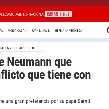
ALEZA
MODA
INTERNACIONAL
CARAS MIAMI
TA
MORIA CASÁN
JUAN MINUJÍN
HERMANA VERÓNICA
CARAS BRASIL
CARAS URUGUAY
DADES
23-11-2023 19:08
ole Neumann que
flicto que tiene con
ene una gran preferencia por su papá Bernd