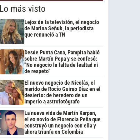
Lo más visto
Lejos de la televisión, el negocio
de Marina Señuk, la periodista
que renunció a TN
Desde Punta Cana, Pampita habló
sobre Martín Pepa y se confesó:
"No negocio la falta de lealtad ni
de respeto"
El nuevo negocio de Nicolás, el
marido de Rocío Guirao Díaz en el
desierto: de heredero de un
imperio a astrofotógrafo
La nueva vida de Martín Karpan,
el ex novio de Florencia Peña que
construyó un negocio con ella y
ahora triunfa en Colombia