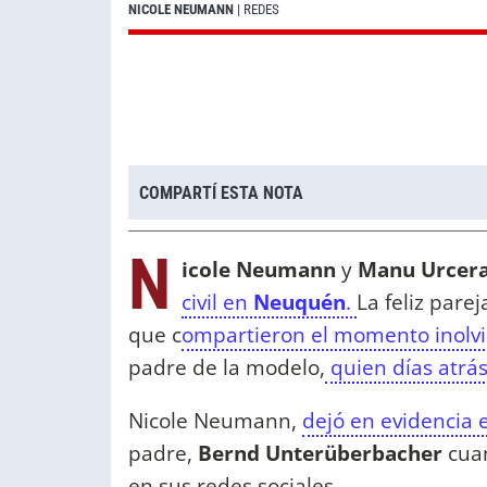
NICOLE NEUMANN
| REDES
COMPARTÍ ESTA NOTA
N
icole Neumann
y
Manu Urcer
civil en
Neuquén
.
La feliz parej
que c
ompartieron el momento inolv
padre de la modelo,
quien días atrás
Nicole Neumann,
dejó en evidencia 
padre,
Bernd Unterüberbacher
cuan
en sus redes sociales.