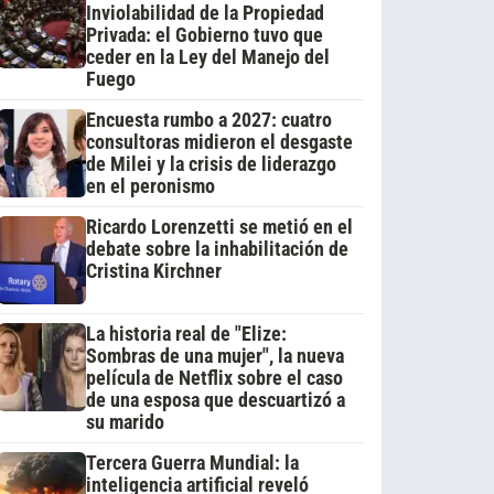
Inviolabilidad de la Propiedad
Privada: el Gobierno tuvo que
ceder en la Ley del Manejo del
Fuego
Encuesta rumbo a 2027: cuatro
consultoras midieron el desgaste
de Milei y la crisis de liderazgo
en el peronismo
Ricardo Lorenzetti se metió en el
debate sobre la inhabilitación de
Cristina Kirchner
La historia real de "Elize:
Sombras de una mujer", la nueva
película de Netflix sobre el caso
de una esposa que descuartizó a
su marido
Tercera Guerra Mundial: la
inteligencia artificial reveló