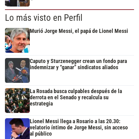
Lo más visto en Perfil
Murió Jorge Messi, el papá de Lionel Messi
Caputo y Sturzenegger crean un fondo para
indemnizar y “ganar” sindicatos aliados
La Rosada busca culpables después de la
derrota en el Senado y recalcula su
estrategia
Lionel Messi llega a Rosario a las 20.30:
velatorio íntimo de Jorge Messi, sin acceso
al público