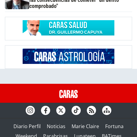
las consecuencias de cometer "un delito
comprobado"
Diario Perfil
Noticias
Marie Claire
Fortuna
Weekend
Parabrisas
Lunateen
BATimes