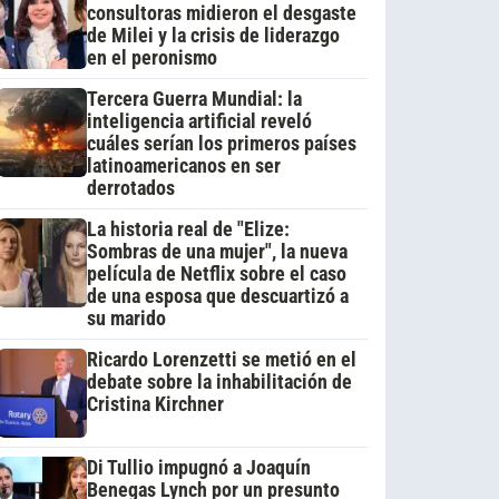
consultoras midieron el desgaste
de Milei y la crisis de liderazgo
en el peronismo
Tercera Guerra Mundial: la
inteligencia artificial reveló
cuáles serían los primeros países
latinoamericanos en ser
derrotados
La historia real de "Elize:
Sombras de una mujer", la nueva
película de Netflix sobre el caso
de una esposa que descuartizó a
su marido
Ricardo Lorenzetti se metió en el
debate sobre la inhabilitación de
Cristina Kirchner
Di Tullio impugnó a Joaquín
Benegas Lynch por un presunto