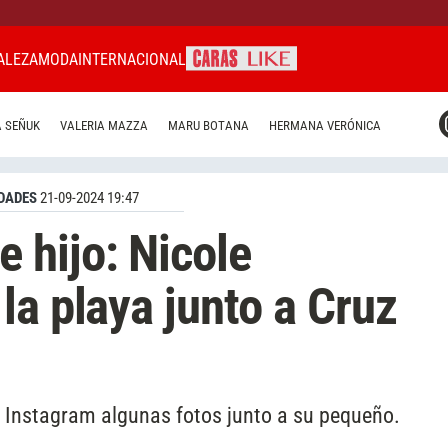
ALEZA
MODA
INTERNACIONAL
CARAS MIAMI
 SEÑUK
VALERIA MAZZA
MARU BOTANA
HERMANA VERÓNICA
CARAS BRASIL
CARAS URUGUAY
DADES
21-09-2024 19:47
 hijo: Nicole
la playa junto a Cruz
 Instagram algunas fotos junto a su pequeño.