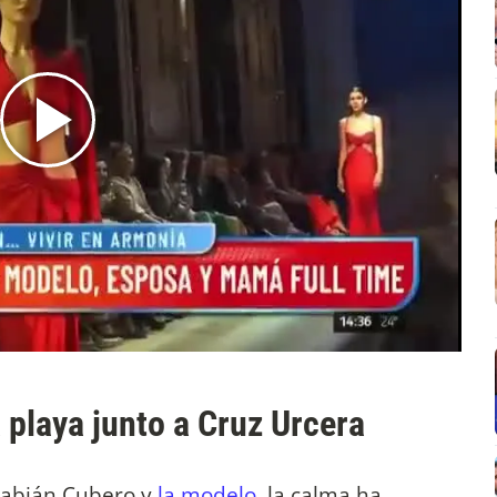
 playa junto a Cruz Urcera
Fabián Cubero y
la modelo
, la calma ha