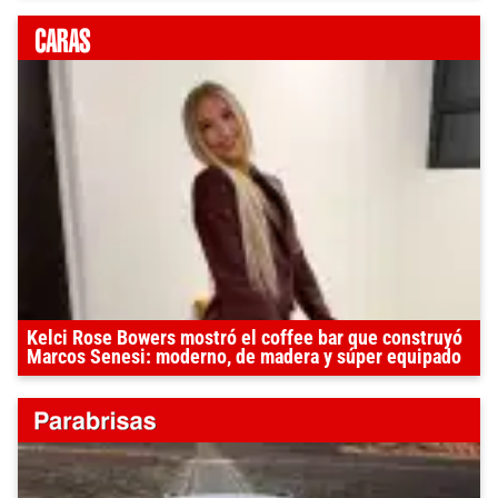
Kelci Rose Bowers mostró el coffee bar que construyó
Marcos Senesi: moderno, de madera y súper equipado