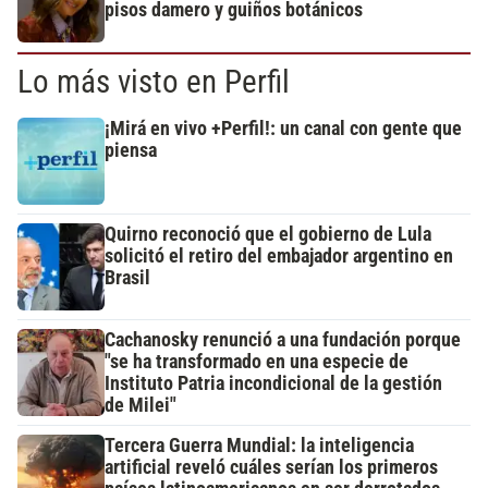
pisos damero y guiños botánicos
Lo más visto en Perfil
¡Mirá en vivo +Perfil!: un canal con gente que
piensa
Quirno reconoció que el gobierno de Lula
solicitó el retiro del embajador argentino en
Brasil
Cachanosky renunció a una fundación porque
"se ha transformado en una especie de
Instituto Patria incondicional de la gestión
de Milei"
Tercera Guerra Mundial: la inteligencia
artificial reveló cuáles serían los primeros