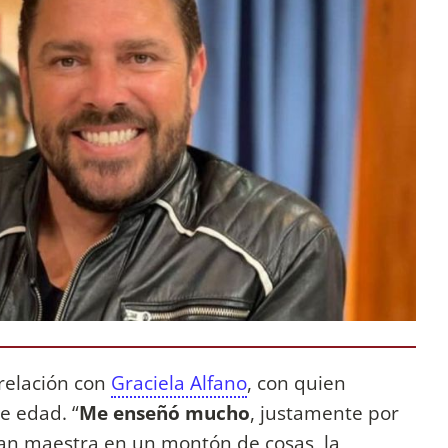
 relación con
Graciela Alfano
, con quien
e edad. “
Me enseñó mucho
, justamente por
gran maestra en un montón de cosas, la