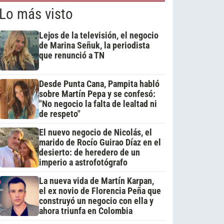
Lo más visto
Lejos de la televisión, el negocio
de Marina Señuk, la periodista
que renunció a TN
Desde Punta Cana, Pampita habló
sobre Martín Pepa y se confesó:
"No negocio la falta de lealtad ni
de respeto"
El nuevo negocio de Nicolás, el
marido de Rocío Guirao Díaz en el
desierto: de heredero de un
imperio a astrofotógrafo
La nueva vida de Martín Karpan,
el ex novio de Florencia Peña que
construyó un negocio con ella y
ahora triunfa en Colombia