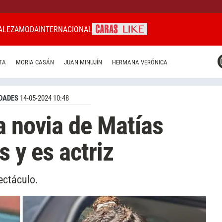
ALEZA
MODA
INTERNACIONAL
CARAS MIAMI
TA
MORIA CASÁN
JUAN MINUJÍN
HERMANA VERÓNICA
CARAS BRASIL
CARAS URUGUAY
DADES
14-05-2024 10:48
a novia de Matías
s y es actriz
ectáculo.