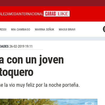
ALEZA
MODA
INTERNACIONAL
CARAS MIAMI
MESSI
MIA CAMBIASO
MARINA SEÑUK
MAGUI BRAVI
CARAS BRASIL
CARAS URUGUAY
DADES
26-02-2019 19:11
a con un joven
toquero
e la vio muy feliz por la noche porteña.