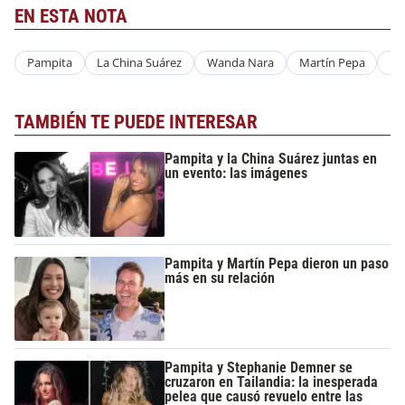
EN ESTA NOTA
Pampita
La China Suárez
Wanda Nara
Martín Pepa
Ro
TAMBIÉN TE PUEDE INTERESAR
Pampita y la China Suárez juntas en
un evento: las imágenes
Pampita y Martín Pepa dieron un paso
más en su relación
Pampita y Stephanie Demner se
cruzaron en Tailandia: la inesperada
pelea que causó revuelo entre las