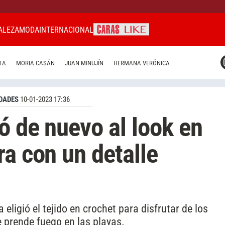
ALEZA
MODA
INTERNACIONAL
CARAS MIAMI
TA
MORIA CASÁN
JUAN MINUJÍN
HERMANA VERÓNICA
CARAS BRASIL
CARAS URUGUAY
DADES
10-01-2023 17:36
ó de nuevo al look en
ra con un detalle
ligió el tejido en crochet para disfrutar de los
 prende fuego en las playas.