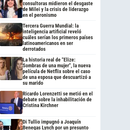
consultoras midieron el desgaste
de Milei y la crisis de liderazgo
en el peronismo
Tercera Guerra Mundial: la
inteligencia artificial reveló
cuáles serían los primeros países
latinoamericanos en ser
derrotados
La historia real de "Elize:
Sombras de una mujer", la nueva
película de Netflix sobre el caso
de una esposa que descuartizó a
su marido
Ricardo Lorenzetti se metió en el
debate sobre la inhabilitación de
Cristina Kirchner
Di Tullio impugnó a Joaquín
Benegas Lynch por un presunto