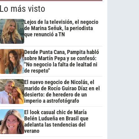
Lo más visto
Lejos de la televisión, el negocio
de Marina Señuk, la periodista
que renunció a TN
Desde Punta Cana, Pampita habló
sobre Martín Pepa y se confesó:
"No negocio la falta de lealtad ni
de respeto"
El nuevo negocio de Nicolás, el
marido de Rocío Guirao Díaz en el
desierto: de heredero de un
imperio a astrofotógrafo
El look casual chic de María
Belén Ludueña en Brasil que
adelanta las tendencias del
verano