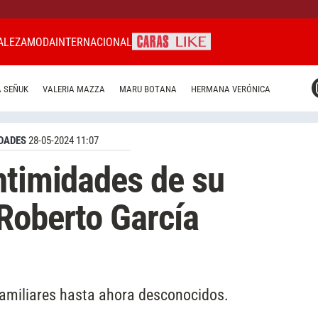
ALEZA
MODA
INTERNACIONAL
CARAS MIAMI
 SEÑUK
VALERIA MAZZA
MARU BOTANA
HERMANA VERÓNICA
CARAS BRASIL
CARAS URUGUAY
DADES
28-05-2024 11:07
ntimidades de su
Roberto García
familiares hasta ahora desconocidos.