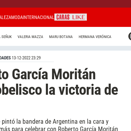
ALEZA
MODA
INTERNACIONAL
CARAS MIAMI
 SEÑUK
VALERIA MAZZA
MARU BOTANA
HERMANA VERÓNICA
CARAS BRASIL
CARAS URUGUAY
DADES
13-12-2022 23:29
o García Moritán
belisco la victoria de
pintó la bandera de Argentina en la cara y
 más para celebrar con Roberto García Moritán