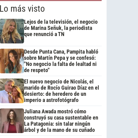
Lo más visto
Lejos de la televisión, el negocio
de Marina Señuk, la periodista
que renunció a TN
Desde Punta Cana, Pampita habló
sobre Martín Pepa y se confesó:
"No negocio la falta de lealtad ni
de respeto"
El nuevo negocio de Nicolás, el
marido de Rocío Guirao Díaz en el
desierto: de heredero de un
imperio a astrofotógrafo
Juliana Awada mostró cómo
construyó su casa sustentable en
La Patagonia: sin talar ningún
árbol y de la mano de su cuñado