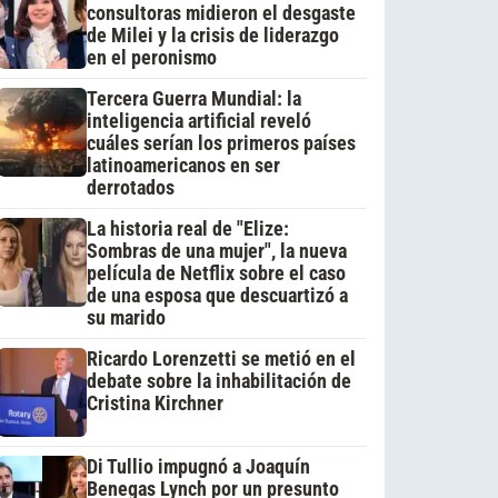
consultoras midieron el desgaste
de Milei y la crisis de liderazgo
en el peronismo
Tercera Guerra Mundial: la
inteligencia artificial reveló
cuáles serían los primeros países
latinoamericanos en ser
derrotados
La historia real de "Elize:
Sombras de una mujer", la nueva
película de Netflix sobre el caso
de una esposa que descuartizó a
su marido
Ricardo Lorenzetti se metió en el
debate sobre la inhabilitación de
Cristina Kirchner
Di Tullio impugnó a Joaquín
Benegas Lynch por un presunto