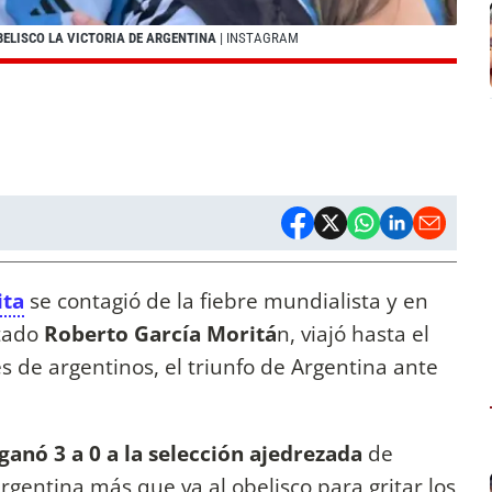
BELISCO LA VICTORIA DE ARGENTINA
| INSTAGRAM
ta
se contagió de la fiebre mundialista y en
utado
Roberto García Moritá
n, viajó hasta el
s de argentinos, el triunfo de Argentina ante
 ganó 3 a 0 a la selección ajedrezada
de
rgentina más que va al obelisco para gritar los