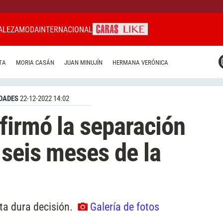
ALEZA
MODA
INTERNACIONAL
CARAS MIAMI
TA
MORIA CASÁN
JUAN MINUJÍN
HERMANA VERÓNICA
CARAS BRASIL
CARAS URUGUAY
DADES
22-12-2022 14:02
firmó la separación
 seis meses de la
sta dura decisión.
Galería de fotos