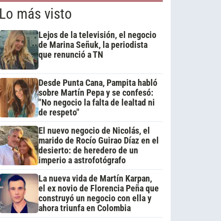
Lo más visto
Lejos de la televisión, el negocio
de Marina Señuk, la periodista
que renunció a TN
Desde Punta Cana, Pampita habló
sobre Martín Pepa y se confesó:
"No negocio la falta de lealtad ni
de respeto"
El nuevo negocio de Nicolás, el
marido de Rocío Guirao Díaz en el
desierto: de heredero de un
imperio a astrofotógrafo
La nueva vida de Martín Karpan,
el ex novio de Florencia Peña que
construyó un negocio con ella y
ahora triunfa en Colombia