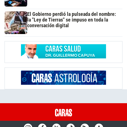
El Gobierno perdió la pulseada del nombre:
la "Ley de Tierras" se impuso en toda la
conversación digital