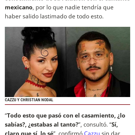
mexicano
, por lo que nadie tendría que
haber salido lastimado de todo esto.
CAZZU Y CHRISTIAN NODAL
“
Todo esto que pasó con el casamiento, ¿lo
sabías?, ¿estabas al tanto?
”, consultó. “
Sí,
claro que sí, lo sé
”, confirmó
Cazzu
sin dar