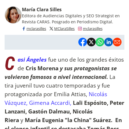
María Clara Silles
Editora de Audiencias Digitales y SEO Strategist en
Revista CARAS. Posgrado en Periodismo Digital.
mclarasilles
MClaraSilles
mclarasilles
C
asi Ángeles
fue uno de los grandes éxitos
de
Cris Morena
y sus protagonistas se
volvieron famosos a nivel internacional.
La
tira juvenil tuvo cuatro temporadas y fue
protagonizada por Emilia Attias,
Nicolás
Vázquez, Gimena Accardi,
Lali Espósito, Peter
Lanzani, Gastón Dalmau, Nicolás
Riera
y
María Eugenia "la China" Suárez. En
el elenco infantil se destacaba Tomás Ross.