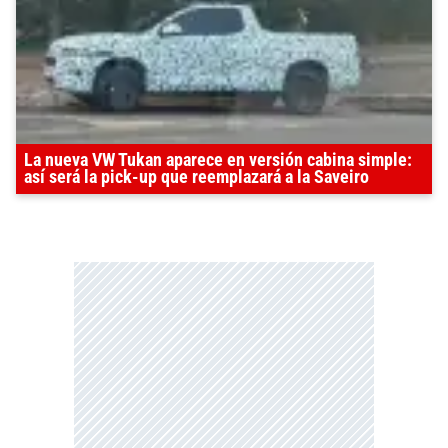
La nueva VW Tukan aparece en versión cabina simple:
así será la pick-up que reemplazará a la Saveiro