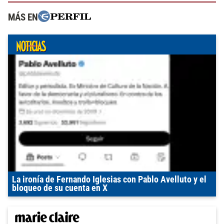
MÁS EN
La ironía de Fernando Iglesias con Pablo Avelluto y el
bloqueo de su cuenta en X