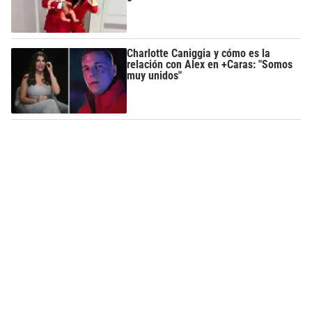
Charlotte Caniggia y cómo es la
relación con Alex en +Caras: "Somos
muy unidos"