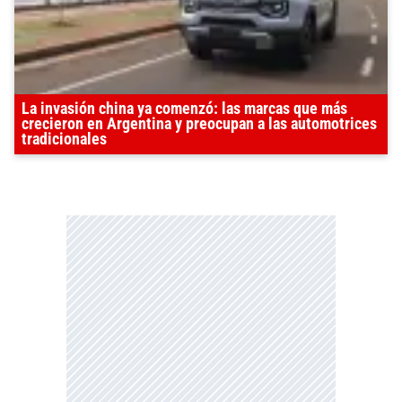
La invasión china ya comenzó: las marcas que más
crecieron en Argentina y preocupan a las automotrices
tradicionales