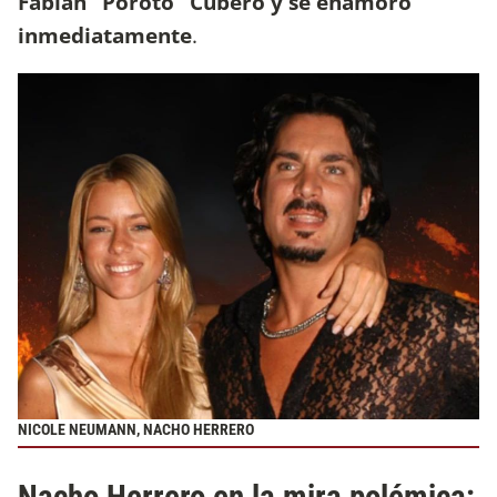
Fabián "Poroto" Cubero y se enamoró
inmediatamente
.
NICOLE NEUMANN, NACHO HERRERO
Nacho Herrero en la mira polémica: