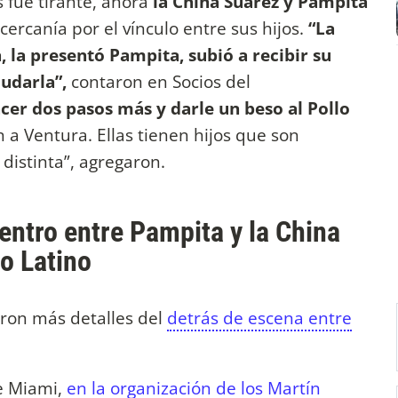
s fue tirante, ahora
la China Suárez y Pampita
ercanía por el vínculo entre sus hijos.
“La
, la presentó Pampita, subió a recibir su
ludarla”,
contaron en Socios del
cer dos pasos más y darle un beso al Pollo
n a Ventura. Ellas tienen hijos que son
 distinta”, agregaron.
entro entre Pampita y la China
ro Latino
ron más detalles del
detrás de escena entre
e Miami,
en la organización de los Martín