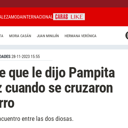
ALEZA
MODA
INTERNACIONAL
CARAS MIAMI
TA
MORIA CASÁN
JUAN MINUJÍN
HERMANA VERÓNICA
CARAS BRASIL
CARAS URUGUAY
DADES
28-11-2023 15:55
e que le dijo Pampita
z cuando se cruzaron
rro
ncuentro entre las dos diosas.