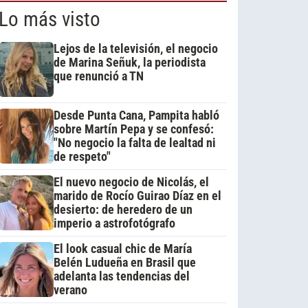
Lo más visto
Lejos de la televisión, el negocio
de Marina Señuk, la periodista
que renunció a TN
Desde Punta Cana, Pampita habló
sobre Martín Pepa y se confesó:
"No negocio la falta de lealtad ni
de respeto"
El nuevo negocio de Nicolás, el
marido de Rocío Guirao Díaz en el
desierto: de heredero de un
imperio a astrofotógrafo
El look casual chic de María
Belén Ludueña en Brasil que
adelanta las tendencias del
verano