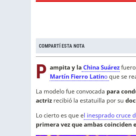
COMPARTÍ ESTA NOTA
P
ampita y la
China Suárez
fueron
Martín Fierro Latin
o
que se re
La modelo fue convocada
para condu
actriz
recibió la estatuilla por su
doc
Lo cierto es que e
l inesprado cruce 
primera vez que ambas coinciden e