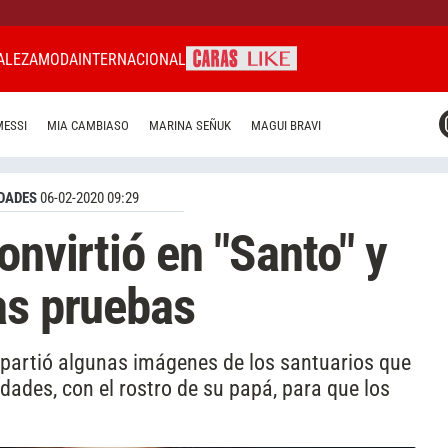
ALEZA
MODA
INTERNACIONAL
CARAS MIAMI
MESSI
MIA CAMBIASO
MARINA SEÑUK
MAGUI BRAVI
CARAS BRASIL
CARAS URUGUAY
DADES
06-02-2020 09:29
onvirtió en "Santo" y
as pruebas
partió algunas imágenes de los santuarios que
dades, con el rostro de su papá, para que los