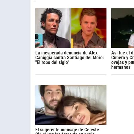
La inesperada denuncia de Alex
Así fue el 
Caniggia contra Santiago del Moro:
Cubero y Cru
"El robo del siglo"
ovejas y pu
hermanos
El sugerente mensaje de Celeste