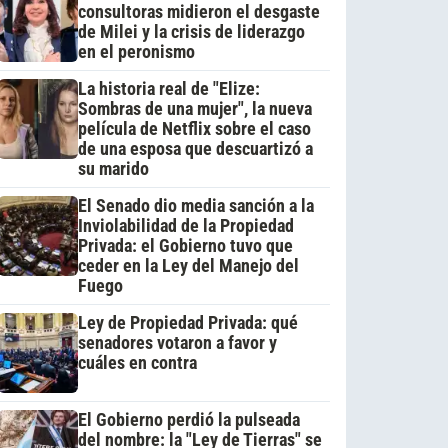
consultoras midieron el desgaste
de Milei y la crisis de liderazgo
en el peronismo
La historia real de "Elize:
Sombras de una mujer", la nueva
película de Netflix sobre el caso
de una esposa que descuartizó a
su marido
El Senado dio media sanción a la
Inviolabilidad de la Propiedad
Privada: el Gobierno tuvo que
ceder en la Ley del Manejo del
Fuego
Ley de Propiedad Privada: qué
senadores votaron a favor y
cuáles en contra
El Gobierno perdió la pulseada
del nombre: la "Ley de Tierras" se