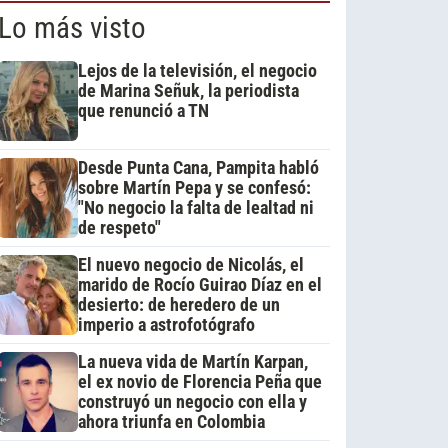
Lo más visto
Lejos de la televisión, el negocio
de Marina Señuk, la periodista
que renunció a TN
Desde Punta Cana, Pampita habló
sobre Martín Pepa y se confesó:
"No negocio la falta de lealtad ni
de respeto"
El nuevo negocio de Nicolás, el
marido de Rocío Guirao Díaz en el
desierto: de heredero de un
imperio a astrofotógrafo
La nueva vida de Martín Karpan,
el ex novio de Florencia Peña que
construyó un negocio con ella y
ahora triunfa en Colombia