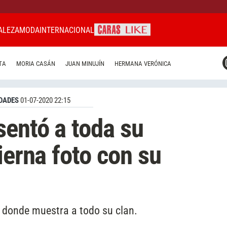
ALEZA
MODA
INTERNACIONAL
CARAS MIAMI
TA
MORIA CASÁN
JUAN MINUJÍN
HERMANA VERÓNICA
CARAS BRASIL
CARAS URUGUAY
DADES
01-07-2020 22:15
sentó a toda su
ierna foto con su
 donde muestra a todo su clan.