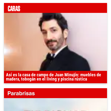
Así es la casa de campo de Juan Minujín: muebles de
madera, tobogán en el living y piscina rústica