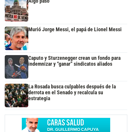
Algo pasó
Murió Jorge Messi, el papá de Lionel Messi
Caputo y Sturzenegger crean un fondo para
indemnizar y “ganar” sindicatos aliados
La Rosada busca culpables después de la
derrota en el Senado y recalcula su
estrategia