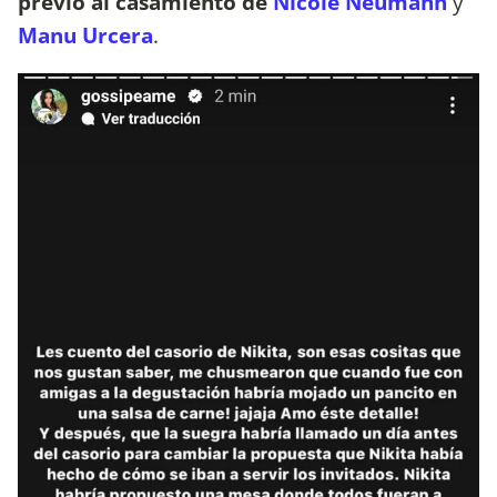
previo al casamiento de
Nicole Neumann
y
Manu Urcera
.