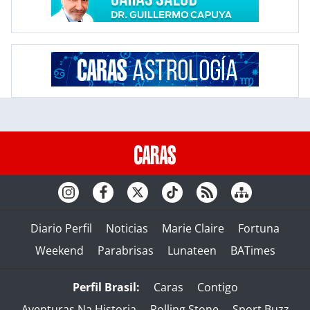
Diario Perfil
Noticias
Marie Claire
Fortuna
Weekend
Parabrisas
Lunateen
BATimes
Perfil Brasil:
Caras
Contigo
Aventuras Na Historia
Rolling Stone
Sport Buzz