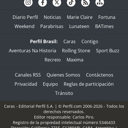
Diario Perfil
Noticias
Marie Claire
Fortuna
Weekend
Parabrisas
Lunateen
BATimes
Perfil Brasil:
Caras
Contigo
Aventuras Na Historia
Rolling Stone
Sport Buzz
Recreio
Maxima
Canales RSS
Quienes Somos
Contáctenos
Privacidad
Equipo
Reglas de participación
Tránsito
Caras - Editorial Perfil S.A.
| © Perfil.com 2006-2026 - Todos los
derechos reservados.
Editor responsable: Carlos Piro.
Registro de la propiedad intelectual número 5346433
Dirección:
California 2715
,
C1289ABI
,
CABA, Argentina
|