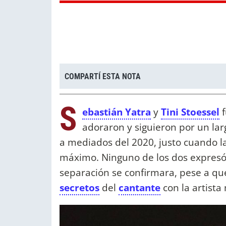
COMPARTÍ ESTA NOTA
S
ebastián Yatra
y
Tini Stoessel
f
adoraron y siguieron por un la
a mediados del 2020, justo cuando l
máximo. Ninguno de los dos expres
separación se confirmara, pese a qu
secretos
del
cantante
con la artist