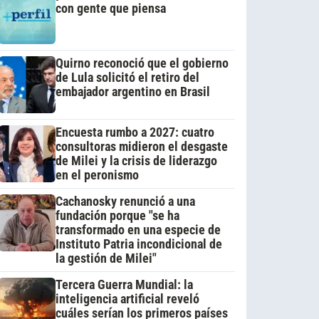
con gente que piensa
Quirno reconoció que el gobierno
de Lula solicitó el retiro del
embajador argentino en Brasil
Encuesta rumbo a 2027: cuatro
consultoras midieron el desgaste
de Milei y la crisis de liderazgo
en el peronismo
Cachanosky renunció a una
fundación porque "se ha
transformado en una especie de
Instituto Patria incondicional de
la gestión de Milei"
Tercera Guerra Mundial: la
inteligencia artificial reveló
cuáles serían los primeros países