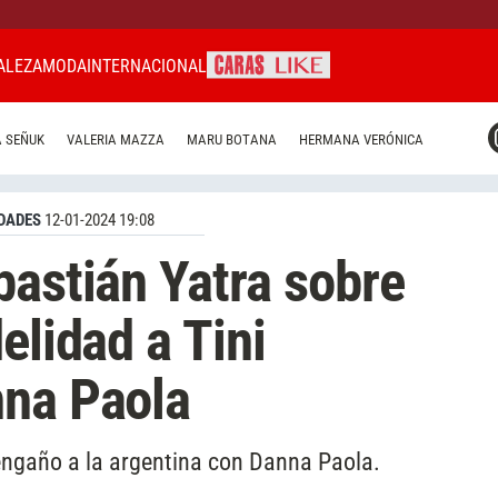
ALEZA
MODA
INTERNACIONAL
CARAS MIAMI
 SEÑUK
VALERIA MAZZA
MARU BOTANA
HERMANA VERÓNICA
CARAS BRASIL
CARAS URUGUAY
DADES
12-01-2024 19:08
bastián Yatra sobre
elidad a Tini
nna Paola
engaño a la argentina con Danna Paola.