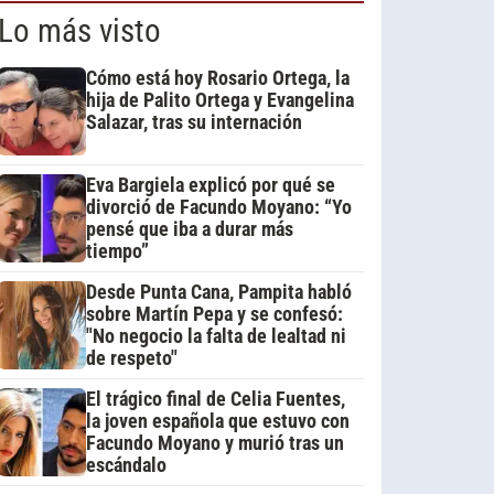
Lo más visto
Cómo está hoy Rosario Ortega, la
hija de Palito Ortega y Evangelina
Salazar, tras su internación
Eva Bargiela explicó por qué se
divorció de Facundo Moyano: “Yo
pensé que iba a durar más
tiempo”
Desde Punta Cana, Pampita habló
sobre Martín Pepa y se confesó:
"No negocio la falta de lealtad ni
de respeto"
El trágico final de Celia Fuentes,
la joven española que estuvo con
Facundo Moyano y murió tras un
escándalo