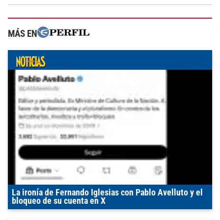
MÁS EN
La ironía de Fernando Iglesias con Pablo Avelluto y el
bloqueo de su cuenta en X