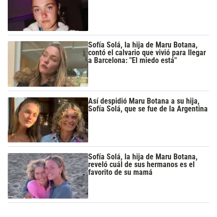
Sofía Solá, la hija de Maru Botana,
contó el calvario que vivió para llegar
a Barcelona: "El miedo está"
Así despidió Maru Botana a su hija,
Sofía Solá, que se fue de la Argentina
Sofía Solá, la hija de Maru Botana,
reveló cuál de sus hermanos es el
favorito de su mamá