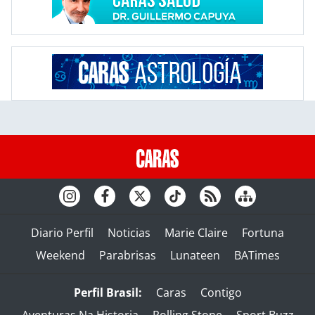
Diario Perfil
Noticias
Marie Claire
Fortuna
Weekend
Parabrisas
Lunateen
BATimes
Perfil Brasil:
Caras
Contigo
Aventuras Na Historia
Rolling Stone
Sport Buzz