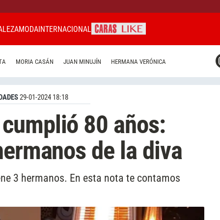
ALEZA
MODA
INTERNACIONAL
CARAS MIAMI
TA
MORIA CASÁN
JUAN MINUJÍN
HERMANA VERÓNICA
CARAS BRASIL
CARAS URUGUAY
DADES
29-01-2024 18:18
cumplió 80 años:
hermanos de la diva
iene 3 hermanos. En esta nota te contamos