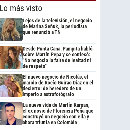
Lo más visto
Lejos de la televisión, el negocio
de Marina Señuk, la periodista
que renunció a TN
Desde Punta Cana, Pampita habló
sobre Martín Pepa y se confesó:
"No negocio la falta de lealtad ni
de respeto"
El nuevo negocio de Nicolás, el
marido de Rocío Guirao Díaz en el
desierto: de heredero de un
imperio a astrofotógrafo
La nueva vida de Martín Karpan,
el ex novio de Florencia Peña que
construyó un negocio con ella y
ahora triunfa en Colombia