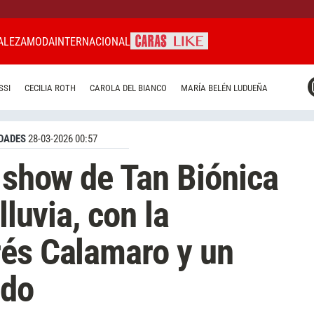
ALEZA
MODA
INTERNACIONAL
CARAS MIAMI
SSI
CECILIA ROTH
CAROLA DEL BIANCO
MARÍA BELÉN LUDUEÑA
CARAS BRASIL
CARAS URUGUAY
DADES
28-03-2026 00:57
r show de Tan Biónica
lluvia, con la
rés Calamaro y un
ado