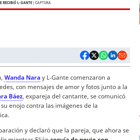
E RECIBIÓ L-GANTE
| CAPTURA
n,
Wanda Nara
y L-Gante comenzaron a
des, con mensajes de amor y fotos junto a la
ra Báez
, expareja del cantante, se comunicó
 su enojo contra las imágenes de la
aica.
paración y declaró que la pareja, que ahora se
lir mientras Elián
seguía de novio con