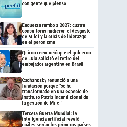
con gente que piensa
Encuesta rumbo a 2027: cuatro
consultoras midieron el desgaste
de Milei y la crisis de liderazgo
en el peronismo
Quirno reconoció que el gobierno
de Lula solicitó el retiro del
embajador argentino en Brasil
Cachanosky renunció a una
fundación porque "se ha
transformado en una especie de
Instituto Patria incondicional de
la gestión de Milei"
Tercera Guerra Mundial: la
inteligencia artificial reveló
cuáles serían los primeros países