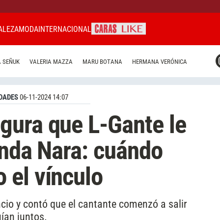
ALEZA
MODA
INTERNACIONAL
CARAS MIAMI
 SEÑUK
VALERIA MAZZA
MARU BOTANA
HERMANA VERÓNICA
CARAS BRASIL
CARAS URUGUAY
DADES
06-11-2024 14:07
gura que L-Gante le
anda Nara: cuándo
 el vínculo
ncio y contó que el cantante comenzó a salir
ían juntos.