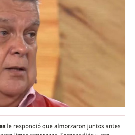
ias
le respondió que almorzaron juntos antes
ieron limar asperezas. Sorprendida y con