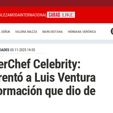
ALEZA
MODA
INTERNACIONAL
CARAS MIAMI
 SEÑUK
VALERIA MAZZA
MARU BOTANA
HERMANA VERÓNICA
CARAS BRASIL
CARAS URUGUAY
DADES
05-11-2025 14:05
rChef Celebrity:
rentó a Luis Ventura
formación que dio de