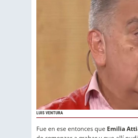
LUIS VENTURA
Fue en ese entonces que
Emilia Att
de comenzar a grabar y que allí pud