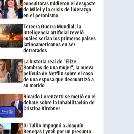
consultoras midieron el desgaste
de Milei y la crisis de liderazgo
en el peronismo
Tercera Guerra Mundial: la
inteligencia artificial reveló
cuáles serían los primeros países
latinoamericanos en ser
derrotados
La historia real de "Elize:
Sombras de una mujer", la nueva
película de Netflix sobre el caso
de una esposa que descuartizó a
su marido
Ricardo Lorenzetti se metió en el
debate sobre la inhabilitación de
Cristina Kirchner
Di Tullio impugnó a Joaquín
Benegas Lynch por un presunto