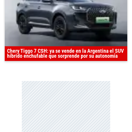
Chery Tiggo 7 CSH: ya se vende en la Argentina el SUV
híbrido enchufable que sorprende por su autonomía