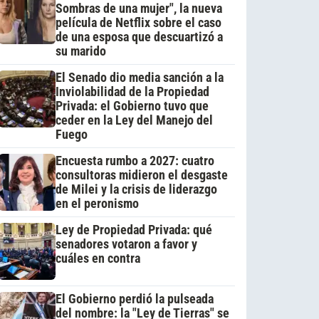
Sombras de una mujer", la nueva
película de Netflix sobre el caso
de una esposa que descuartizó a
su marido
El Senado dio media sanción a la
Inviolabilidad de la Propiedad
Privada: el Gobierno tuvo que
ceder en la Ley del Manejo del
Fuego
Encuesta rumbo a 2027: cuatro
consultoras midieron el desgaste
de Milei y la crisis de liderazgo
en el peronismo
Ley de Propiedad Privada: qué
senadores votaron a favor y
cuáles en contra
El Gobierno perdió la pulseada
del nombre: la "Ley de Tierras" se