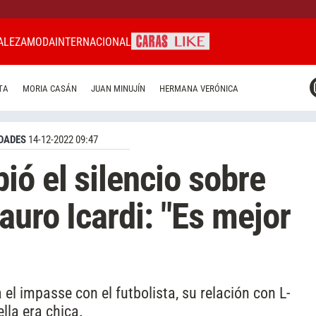
ALEZA
MODA
INTERNACIONAL
CARAS MIAMI
TA
MORIA CASÁN
JUAN MINUJÍN
HERMANA VERÓNICA
CARAS BRASIL
CARAS URUGUAY
DADES
14-12-2022 09:47
ó el silencio sobre
auro Icardi: "Es mejor
el impasse con el futbolista, su relación con L-
lla era chica.