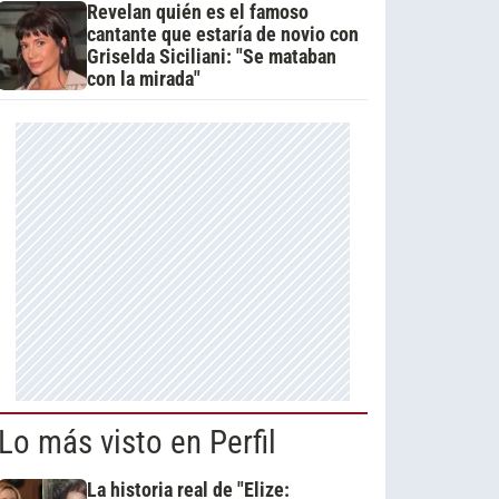
Revelan quién es el famoso
cantante que estaría de novio con
Griselda Siciliani: "Se mataban
con la mirada"
Lo más visto en Perfil
La historia real de "Elize: